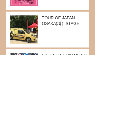
TOUR OF JAPAN
OSAKA(堺）STAGE
FISHING SHOW OSAKA
2017
HAPPY NEW YEAR!
無題のブログ記事